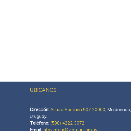
UBICANOS
Dirección:
Arturo Santana 907 20000
, Maldonado,
Uruguay.
Teléfono
:
(598) 4222 3672
Email:
infoviatour@viatour.com.uy