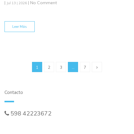
|
| No Comment
Jul 13 | 2026
Leer Más
1
2
3
…
7
Contacto
598 42223672
ventasonline@viatour.com.uy