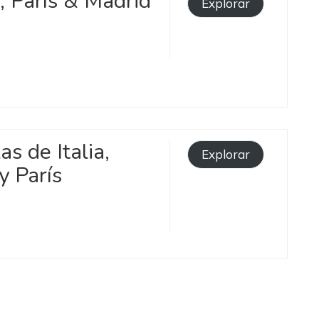
, París & Madrid
Explorar
as de Italia,
Explorar
y París