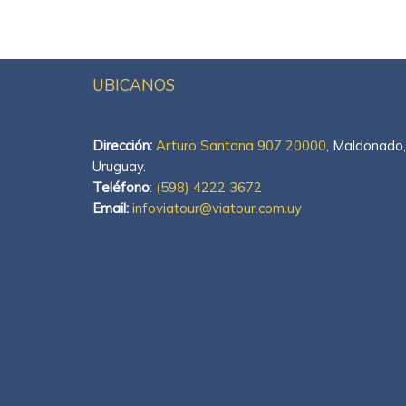
UBICANOS
Dirección:
Arturo Santana 907 20000
, Maldonado,
Uruguay.
Teléfono
:
(598) 4222 3672
Email:
infoviatour@viatour.com.uy