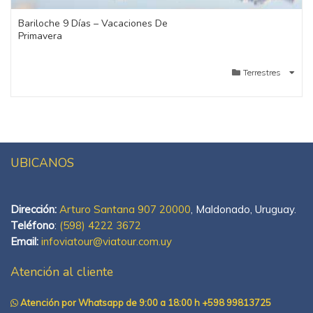
Bariloche 9 Días – Vacaciones De
Primavera
Terrestres
UBICANOS
Dirección:
Arturo Santana 907 20000
, Maldonado, Uruguay.
Teléfono
:
(598) 4222 3672
Email:
infoviatour@viatour.com.uy
Atención al cliente
Atención por Whatsapp de 9:00 a 18:00 h +598 99813725