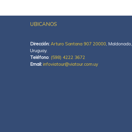
UBICANOS
Dirección:
Arturo Santana 907 20000
, Maldonado,
Uruguay.
Teléfono
:
(598) 4222 3672
Email:
infoviatour@viatour.com.uy