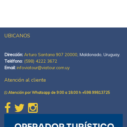
UBICANOS
Dirección:
Arturo Santana 907 20000
, Maldonado, Uruguay.
Teléfono
:
(598) 4222 3672
Email:
infoviatour@viatour.com.uy
Atención al cliente
Atención por Whatsapp de 9:00 a 18:00 h +598 99813725