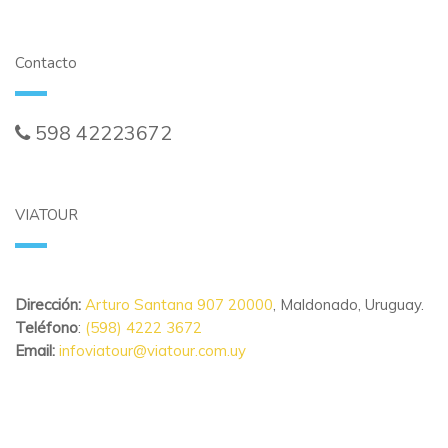
Contacto
598 42223672
ventasonline@viatour.com.uy
VIATOUR
Dirección:
Arturo Santana 907 20000
, Maldonado, Uruguay.
Teléfono
:
(598) 4222 3672
Email:
infoviatour@viatour.com.uy