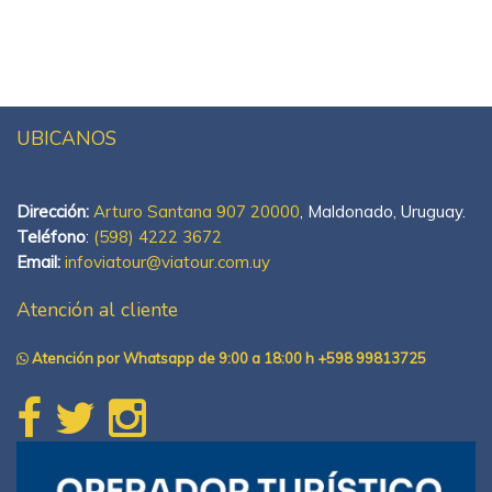
UBICANOS
Dirección:
Arturo Santana 907 20000
, Maldonado, Uruguay.
Teléfono
:
(598) 4222 3672
Email:
infoviatour@viatour.com.uy
Atención al cliente
Atención por Whatsapp de 9:00 a 18:00 h +598 99813725