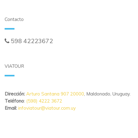
Contacto
598 42223672
ventasonline@viatour.com.uy
VIATOUR
Dirección:
Arturo Santana 907 20000
, Maldonado, Uruguay.
Teléfono
:
(598) 4222 3672
Email:
infoviatour@viatour.com.uy